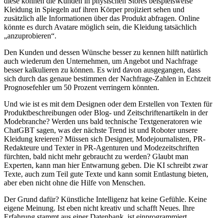
diese können die Kunden in physischen Stores beispielsweise
Kleidung in Spiegeln auf ihren Körper projiziert sehen und
zusätzlich alle Informationen über das Produkt abfragen. Online
könnte es durch Avatare möglich sein, die Kleidung tatsächlich
„anzuprobieren“.
Den Kunden und dessen Wünsche besser zu kennen hilft natürlich
auch wiederum den Unternehmen, um Angebot und Nachfrage
besser kalkulieren zu können. Es wird davon ausgegangen, dass
sich durch das genaue bestimmen der Nachfrage-Zahlen in Echtzeit
Prognosefehler um 50 Prozent verringern könnten.
Und wie ist es mit dem Designen oder dem Erstellen von Texten für
Produktbeschreibungen oder Blog- und Zeitschriftenartikeln in der
Modebranche? Werden uns bald technische Textgeneratoren wie
ChatGBT sagen, was der nächste Trend ist und Roboter unsere
Kleidung kreieren? Müssen sich Designer, Modejournalisten, PR-
Redakteure und Texter in PR-Agenturen und Modezeitschriften
fürchten, bald nicht mehr gebraucht zu werden? Glaubt man
Experten, kann man hier Entwarnung geben. Die KI schreibt zwar
Texte, auch zum Teil gute Texte und kann somit Entlastung bieten,
aber eben nicht ohne die Hilfe von Menschen.
Der Grund dafür? Künstliche Intelligenz hat keine Gefühle. Keine
eigene Meinung. Ist eben nicht kreativ und schafft Neues. Ihre
Erfahrung stammt aus einer Datenbank, ist einprogrammiert.