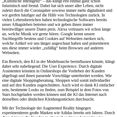
„Künstliche Intelligenz“ – das klingt erst einmal ganz schön
futuristisch und fremd. Dabei hat sich unser aller Leben, nicht
zuletzt durch die Coronajahre sowieso immer mehr digitalisiert und
wir greifen häufiger auf die Hilfe von Technologien zurück. In
vielen Lebensbereichen haben technologische Softwares bereits
unser Alltagsleben betreten und wir geben ihnen immer
bereitwilliger unsere Daten preis. Alexa vertrauen wir schon lange
an, welche Musik wir gerne hören. Google kennt unsere
Suchbegriffe bestens und Cookies auf Webseiten merken sich,
welche Artikel wir uns länger angeschaut haben und präsentieren
uns diese immer wieder „zufällig“ beim Browsen auf anderen
Webseiten.
Ein Bereich, den KI in der Modebranche beeinflussen könnte, klingt
daher sehr naheliegend: Die User Experience. Durch digitale
Assistenten könnten in Onlineshops die Vorlieben der Kunden
abgefragt und ihnen passende Vorschläge unterbreitet werden. Wie
eine digitale Shoppingberatung. Shoppen wird somit individueller
und auf den Kunden zugeschnitten. Auch wird es dank KI einfacher
sein, bestimmte Looks zu finden, zum Beispiel in dem Fotos von
Stars hochgeladen werden können und die KI das Internet nach
denselben oder ähnlichen Kleidungsstücken durchsucht.
Mit der Technologie der Augmented Reality hingegen
experimentieren große Marken wie Adidas bereits seit Jahren. Durch