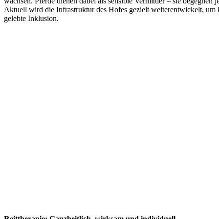
wachsen. Pferde dienen dabei als sensible Vermittler – sie begegnen j
Aktuell wird die Infrastruktur des Hofes gezielt weiterentwickelt, um
gelebte Inklusion.
Reittherapie: Ganzheitlich, wirksam und individuell