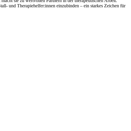
 macht sie zu wertvollen Partnern in der therapeutischen Arbeit.
tall- und Therapiehelfer:innen einzubinden – ein starkes Zeichen für