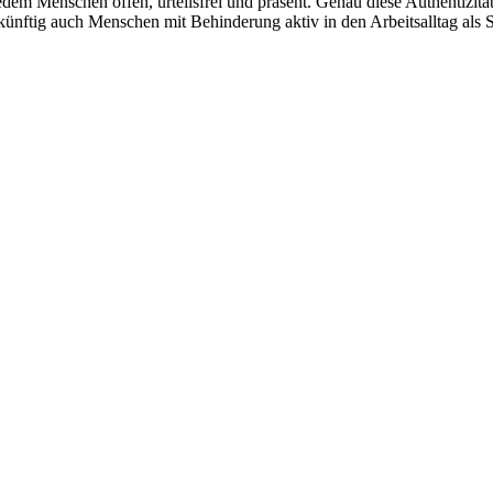
edem Menschen offen, urteilsfrei und präsent. Genau diese Authentizität
 künftig auch Menschen mit Behinderung aktiv in den Arbeitsalltag als S