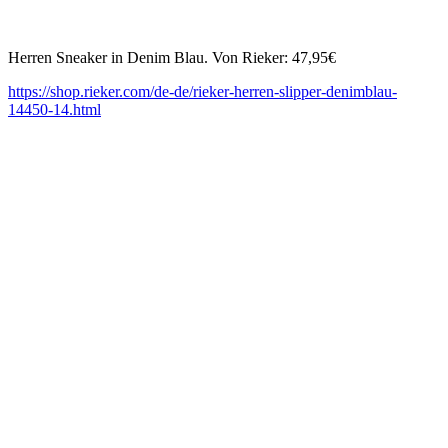
Herren Sneaker in Denim Blau. Von Rieker: 47,95€
https://shop.rieker.com/de-de/rieker-herren-slipper-denimblau-
14450-14.html