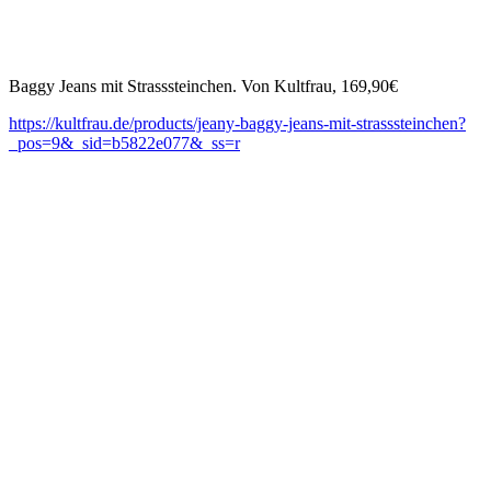
Baggy Jeans mit Strasssteinchen. Von Kultfrau, 169,90€
https://kultfrau.de/products/jeany-baggy-jeans-mit-strasssteinchen?
_pos=9&_sid=b5822e077&_ss=r