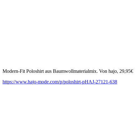
Modern-Fit Poloshirt aus Baumwollmaterialmix. Von hajo, 29,95€
https://www.hajo-mode.com/p/poloshirt-pHAJ-27121-638