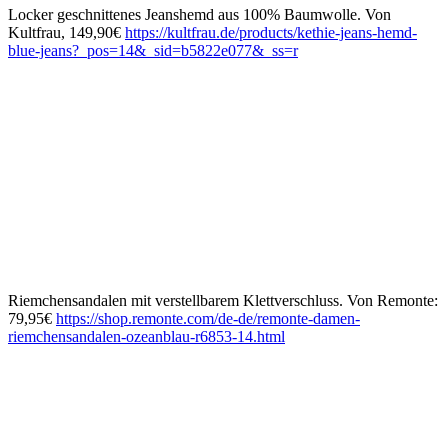
Locker geschnittenes Jeanshemd aus 100% Baumwolle. Von
Kultfrau, 149,90€
https://kultfrau.de/products/kethie-jeans-hemd-
blue-jeans?_pos=14&_sid=b5822e077&_ss=r
Riemchensandalen mit verstellbarem Klettverschluss. Von Remonte:
79,95€
https://shop.remonte.com/de-de/remonte-damen-
riemchensandalen-ozeanblau-r6853-14.html