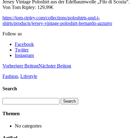
Jersey Vintage Poloshirt aus der Edelbaumwolle „Filo di Scozia“.
Von Tom Ripley: 129,99€
https://tom-ripley.com/collections/poloshirts-und-t-
shirts/products/jersey-vintage-poloshirt-bernardo-azzurro
Follow us
Facebook
Twitter
Instagram
Vorheriger Beitrag
Nächster Beitrag
Fashion
,
Lifestyle
Search
Search
for:
Themen
No categories
Artikel