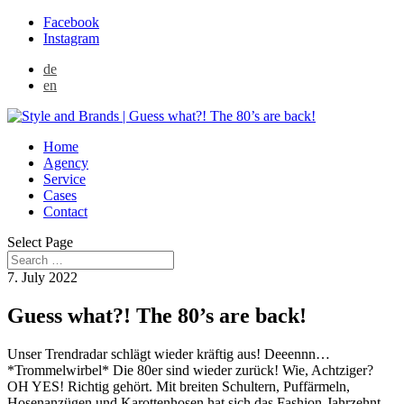
Facebook
Instagram
de
en
Home
Agency
Service
Cases
Contact
Select Page
7. July 2022
Guess what?! The 80’s are back!
Unser Trendradar schlägt wieder kräftig aus! Deeennn…
*Trommelwirbel* Die 80er sind wieder zurück! Wie, Achtziger?
OH YES! Richtig gehört. Mit breiten Schultern, Puffärmeln,
Hosenanzügen und Karottenhosen hat sich das Fashion-Jahrzehnt