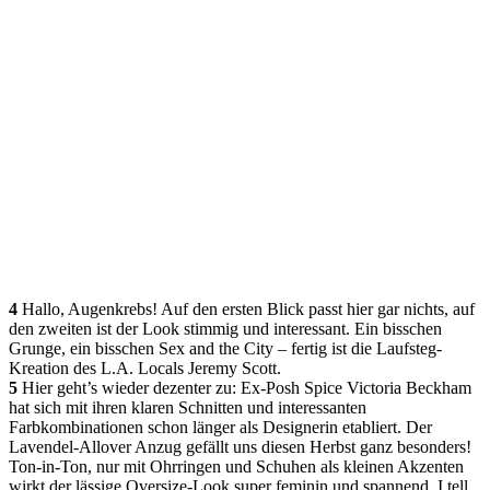
4
Hallo, Augenkrebs! Auf den ersten Blick passt hier gar nichts, auf
den zweiten ist der Look stimmig und interessant. Ein bisschen
Grunge, ein bisschen Sex and the City – fertig ist die Laufsteg-
Kreation des L.A. Locals Jeremy Scott.
5
Hier geht’s wieder dezenter zu: Ex-Posh Spice Victoria Beckham
hat sich mit ihren klaren Schnitten und interessanten
Farbkombinationen schon länger als Designerin etabliert. Der
Lavendel-Allover Anzug gefällt uns diesen Herbst ganz besonders!
Ton-in-Ton, nur mit Ohrringen und Schuhen als kleinen Akzenten
wirkt der lässige Oversize-Look super feminin und spannend. I tell