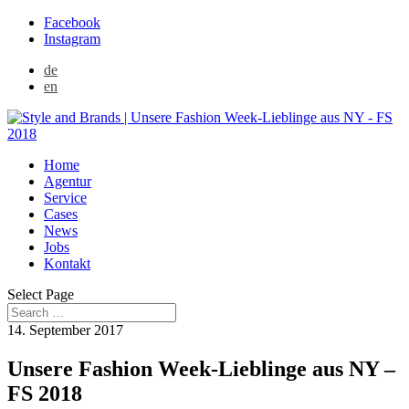
Facebook
Instagram
de
en
Home
Agentur
Service
Cases
News
Jobs
Kontakt
Select Page
14. September 2017
Unsere Fashion Week-Lieblinge aus NY –
FS 2018