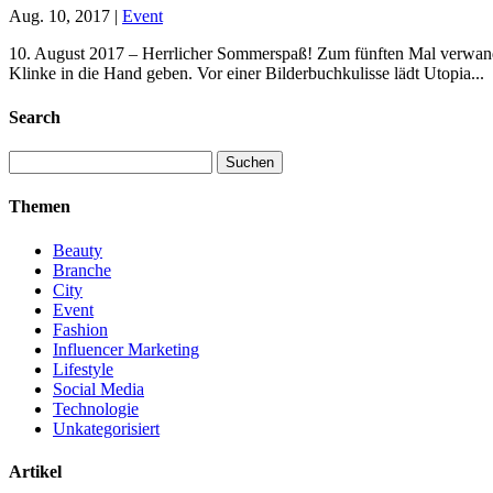
Aug. 10, 2017
|
Event
10. August 2017 – Herrlicher Sommerspaß! Zum fünften Mal verwande
Klinke in die Hand geben. Vor einer Bilderbuchkulisse lädt Utopia...
Search
Suchen
nach:
Themen
Beauty
Branche
City
Event
Fashion
Influencer Marketing
Lifestyle
Social Media
Technologie
Unkategorisiert
Artikel